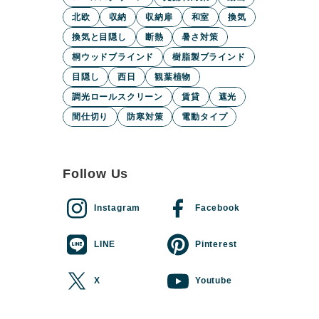
北欧
収納
収納扉
和室
換気
換気と目隠し
断熱
暑さ対策
桐ウッドブラインド
樹脂製ブラインド
目隠し
西日
観葉植物
調光ロールスクリーン
賃貸
遮光
間仕切り
防寒対策
電動タイプ
Follow Us
Instagram
Facebook
LINE
Pinterest
X
Youtube