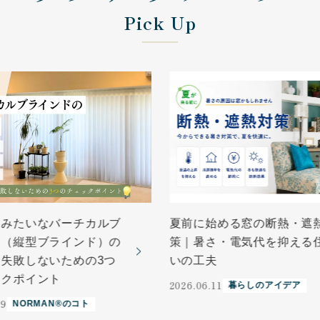
Pick Up
ンみたいなバーチカルブ
夏前に始める窓の断熱・遮
ド（縦型ブラインド）の
策｜暑さ・電気代を抑える
失敗しないための3つ
いの工夫
ックポイント
2026.06.11
暮らしのアイデア
19
NORMAN®のコト