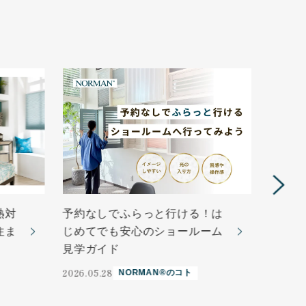
熱対
予約なしでふらっと行ける！は
賃貸で
住ま
じめてでも安心のショールーム
インド
見学ガイド
づくり
方法
2026.05.28
NORMAN®のコト
2026.04