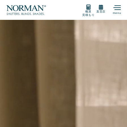
概算
直営店
menu
見積もり
製品紹介
製品の選び方
購入をご検討の方
販売店
サポート