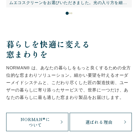
ムエコスクリーンをお選びいただきました。光の入り方を細か
く調整できるため、猫ちゃんが心地よく日向ぼっこできる窓辺
づくりにもおすすめです。やわらかな自然光を取り入れなが
然
ら、外からの視線をほどよく遮り、プライバシーにも配慮。ハ
魅
ニカムエコスクリーンの断熱性も加わり、夏の暑さや冬の寒さ
夏
を抑えながら、人にも猫にも快適なリビングに仕上がりまし
性
た。猫と暮らす新築住宅の窓まわりに、採光・調光・目隠し・
断熱性を備えた施工事例です。
暮らしを快適に変える
窓まわりを
NORMAN® は、あなたの暮らしをもっと良くするための全方
位的な窓まわりソリューション。細かい要望を叶えるオーダ
ーメイドシステムと、こだわり尽くした匠の製造技術、ユー
ザーの暮らしに寄り添ったサービスで、世界に一つだけ、あ
なたの暮らしに最も適した窓まわり製品をお届けします。
NORMAN®に
選ばれる理由
ついて