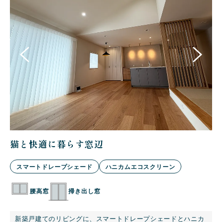
猫と快適に暮らす窓辺
コ
ェ
スマートドレープシェード
ハニカムエコスクリーン
腰高窓
掃き出し窓
ニ
新築戸建てのリビングに、スマートドレープシェードとハニカ