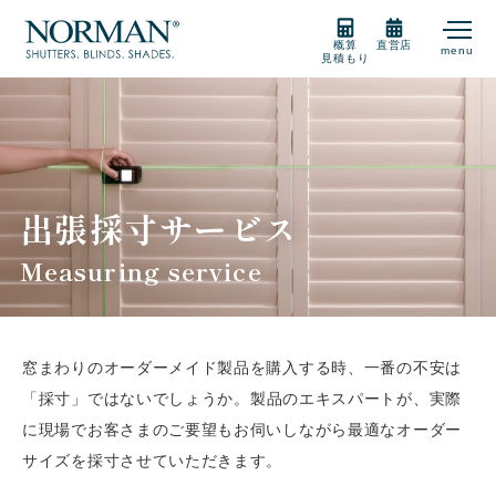
概算
直営店
menu
見積もり
製品紹介
製品の選び方
出張採寸サービス
Measuring service
購入をご検討の方
販売店
窓まわりのオーダーメイド製品を購入する時、一番の不安は
「採寸」ではないでしょうか。
製品のエキスパートが、実際
に現場でお客さまのご要望もお伺いしながら最適なオーダー
サポート
サイズを採寸させていただきます。