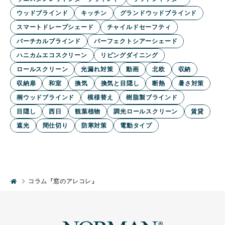
ウッドブラインド
キッチン
グランドウッドブラインド
スマートドレープシェード
チャイルドセーフティ
バーチカルブラインド
パーフェクトシアーシェード
ハニカムエコスクリーン
リビングダイニング
ロールスクリーン
光漏れ対策
動画
北欧
収納
収納扉
和室
換気
換気と目隠し
断熱
暑さ対策
桐ウッドブラインド
模様替え
樹脂製ブラインド
目隠し
西日
観葉植物
調光ロールスクリーン
賃貸
遮光
間仕切り
防寒対策
電動タイプ
コラム『窓のアレコレ』