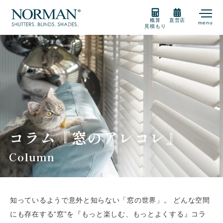
概算
直営店
menu
見積もり
製品紹介
製品の選び方
購入をご検討の方
コラム『窓のアレコレ』
Column
販売店
知っているようで意外と知らない「窓の世界」。
どんな空間
サポート
にも存在する“窓”を『もっと楽しむ、もっとよくする』コラ