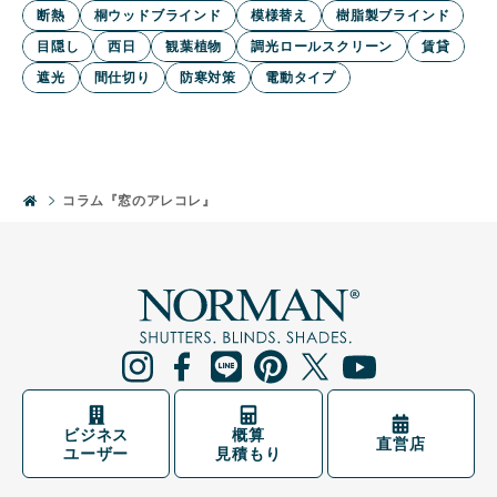
断熱
桐ウッドブラインド
模様替え
樹脂製ブラインド
目隠し
西日
観葉植物
調光ロールスクリーン
賃貸
遮光
間仕切り
防寒対策
電動タイプ
コラム『窓のアレコレ』
ビジネス
概算
直営店
ユーザー
見積もり