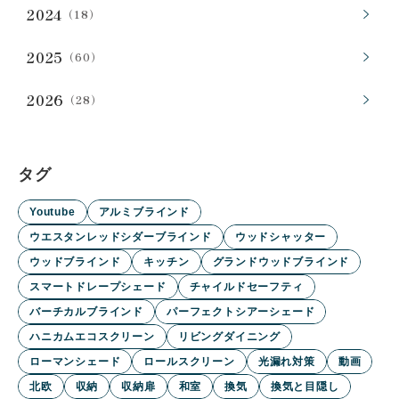
2024
（18）
2025
（60）
2026
（28）
タグ
Youtube
アルミブラインド
ウエスタンレッドシダーブラインド
ウッドシャッター
ウッドブラインド
キッチン
グランドウッドブラインド
スマートドレープシェード
チャイルドセーフティ
バーチカルブラインド
パーフェクトシアーシェード
ハニカムエコスクリーン
リビングダイニング
ローマンシェード
ロールスクリーン
光漏れ対策
動画
北欧
収納
収納扉
和室
換気
換気と目隠し