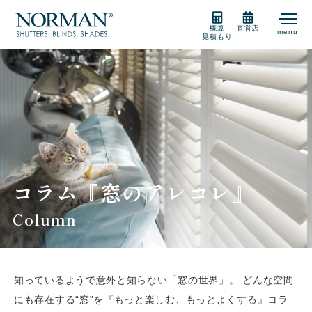
概算
直営店
menu
見積もり
製品紹介
製品の選び方
購入をご検討の方
コラム『窓のアレコレ』
Column
販売店
知っているようで意外と知らない「窓の世界」。
どんな空間
サポート
にも存在する“窓”を『もっと楽しむ、もっとよくする』コラ