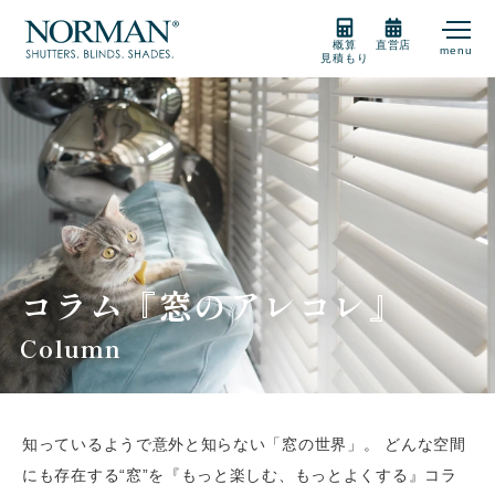
概算
直営店
menu
見積もり
製品紹介
製品の選び方
購入をご検討の方
コラム『窓のアレコレ』
Column
販売店
知っているようで意外と知らない「窓の世界」。
どんな空間
サポート
にも存在する“窓”を『もっと楽しむ、もっとよくする』コラ