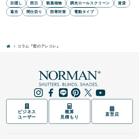
目隠し
西日
観葉植物
調光ロールスクリーン
賃貸
遮光
間仕切り
防寒対策
電動タイプ
コラム『窓のアレコレ』
ビジネス
概算
直営店
ユーザー
見積もり