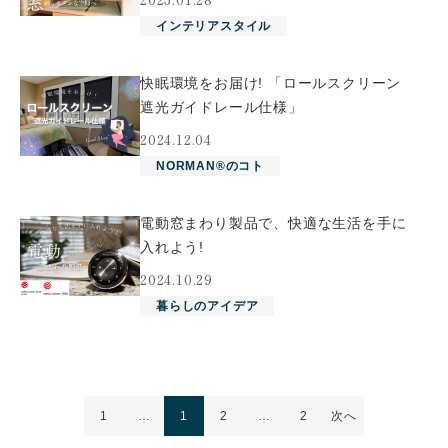
インテリアスタイル
快眠環境をお届け! 「ロールスクリーン
遮光ガイドレール仕様」
2024.12.04
NORMAN®のコト
電動窓まわり製品で、快適な生活を手に
入れよう!
2024.10.29
暮らしのアイデア
1
…
1
2
…
2
次へ