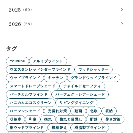
2025
（60）
2026
（28）
タグ
Youtube
アルミブラインド
ウエスタンレッドシダーブラインド
ウッドシャッター
ウッドブラインド
キッチン
グランドウッドブラインド
スマートドレープシェード
チャイルドセーフティ
バーチカルブラインド
パーフェクトシアーシェード
ハニカムエコスクリーン
リビングダイニング
ローマンシェード
光漏れ対策
動画
北欧
収納
収納扉
和室
換気
換気と目隠し
断熱
暑さ対策
桐ウッドブラインド
模様替え
樹脂製ブラインド