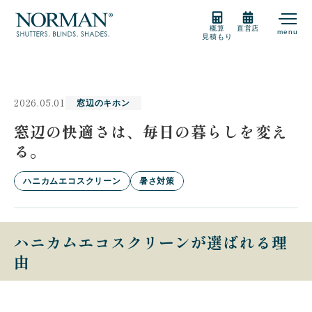
概算
直営店
menu
見積もり
製品紹介
2026.05.01
窓辺のキホン
製品の選び方
窓辺の快適さは、毎日の暮らしを変え
る。
購入をご検討の方
ハニカムエコスクリーン
暑さ対策
販売店
ハニカムエコスクリーンが選ばれる理
由
サポート