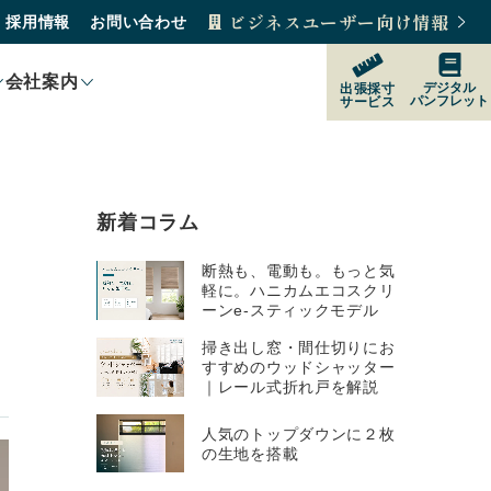
ビジネスユーザー向け情報
採用情報
お問い合わせ
会社案内
デジタル
出張採寸
パンフレット
サービス
製品紹介
製品の選び方
新着コラム
購入をご検討の方
断熱も、電動も。もっと気
軽に。ハニカムエコスクリ
ーンe-スティックモデル
掃き出し窓・間仕切りにお
販売店
すすめのウッドシャッター
｜レール式折れ戸を解説
人気のトップダウンに２枚
サポート
の生地を搭載