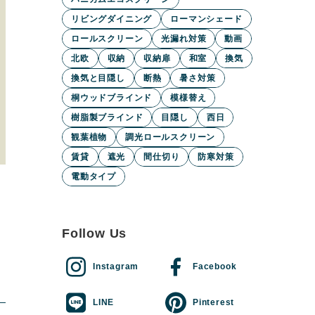
リビングダイニング
ローマンシェード
ロールスクリーン
光漏れ対策
動画
北欧
収納
収納扉
和室
換気
換気と目隠し
断熱
暑さ対策
桐ウッドブラインド
模様替え
樹脂製ブラインド
目隠し
西日
観葉植物
調光ロールスクリーン
賃貸
遮光
間仕切り
防寒対策
電動タイプ
Follow Us
Instagram
Facebook
LINE
Pinterest