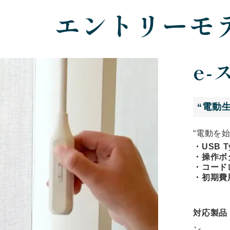
エントリーモ
e-
“電動
“電動を
・USB 
・操作ボタ
・コード
・初期費
対応製品
ン