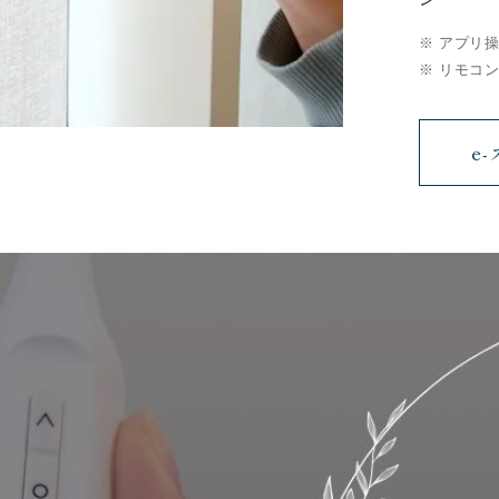
アプリ操
リモコン
e