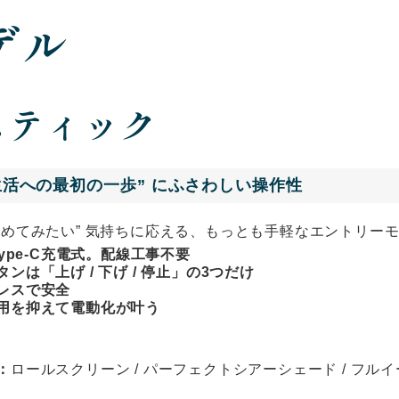
デル
スティック
生活への最初の一歩” にふさわしい操作性
始めてみたい” 気持ちに応える、もっとも手軽なエントリー
Type-C充電式。配線工事不要
ンは「上げ / 下げ / 停止」の3つだけ
レスで安全
用を抑えて電動化が叶う
：
ロールスクリーン / パーフェクトシアーシェード / フル