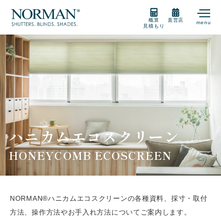
概算
直営店
menu
見積もり
製品紹介
製品の選び方
購入をご検討の方
ハニカムエコスクリーン
HONEYCOMB ECOSCREEN
販売店
NORMAN®ハニカムエコスクリーンの各種資料、採寸・取付
サポート
方法、
操作方法やお手入れ方法についてご案内します。