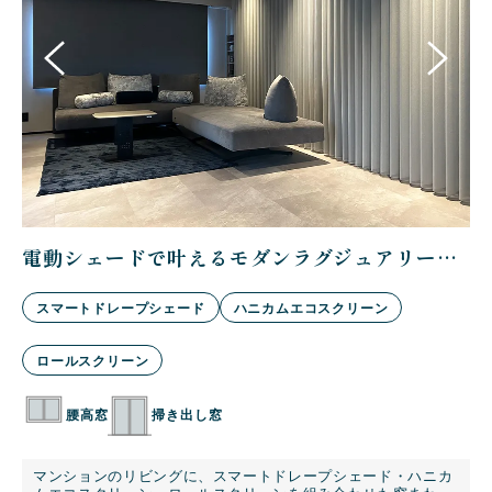
電動シェードで叶えるモダンラグジュアリー空
心
間
スマートドレープシェード
ハニカムエコスクリーン
ロールスクリーン
腰高窓
掃き出し窓
を
く
く
て
マンションのリビングに、スマートドレープシェード・ハニカ