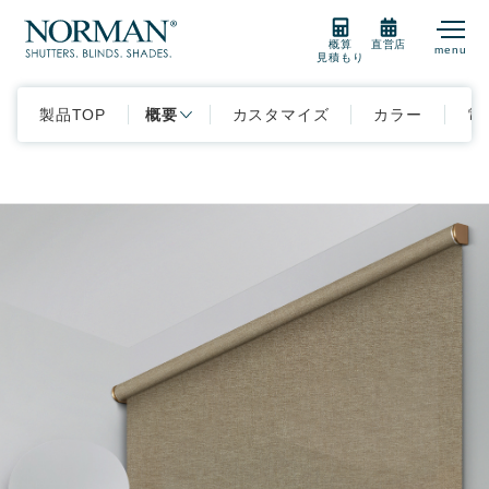
概算
直営店
menu
見積もり
製品TOP
製品紹介
概要
カスタマイズ
カラー
電
製品の選び方
購入をご検討の方
販売店
サポート