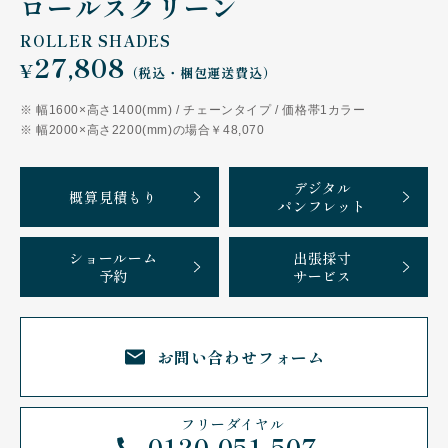
ロールスクリーン
ROLLER SHADES
27,808
¥
（税込・梱包運送費込）
幅1600×高さ1400(mm) / チェーンタイプ / 価格帯1カラー
幅2000×高さ2200(mm)の場合￥48,070
デジタル
概算見積もり
パンフレット
ショールーム
出張採寸
予約
サービス
お問い合わせ
フォーム
フリーダイヤル
0120-051-507