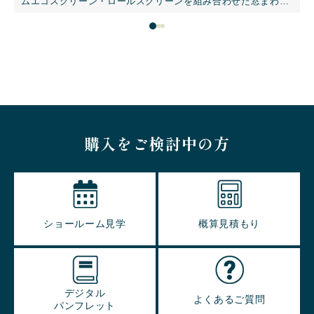
ムエコスクリーン・ロールスクリーンを組み合わせた窓まわり
エ
施工事例です。室内側にはライトグレーの生地を採用。バーチ
て
カルブラインドのような美しい縦ラインが、グレー基調のモダ
イ
ンインテリアに自然になじみます。窓側のハニカムエコスクリ
す
ーンは、採光・遮熱・断熱・目隠しを快適に調整。ロールスク
リーンも電動仕様で揃え、スマートホーム化によりスマホ操作
にも対応しています。 マンションの大開口窓には、幅7200mm
まで製作可能なNORMAN®スマートドレープシェードの電動タ
イプがおすすめです。
購入をご検討中の方
ショールーム見学
概算見積もり
デジタル
よくあるご質問
パンフレット