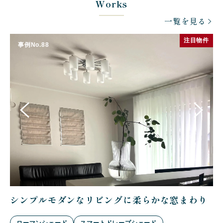
Works
一覧を見る
件
注目物件
事例No.88
り
シンプルモダンなリビングに柔らかな窓まわり
シ
ローマンシェード
スマートドレープシェード