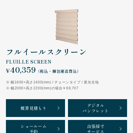
フルイールスクリーン
FLUILLE SCREEN
40,359
¥
（税込・梱包運送費込）
幅1600×高さ1400(mm) / チェーンタイプ / 遮光生地
幅2000×高さ2200(mm)の場合￥69,707
デジタル
概算見積もり
パンフレット
ショールーム
出張採寸
予約
サービス