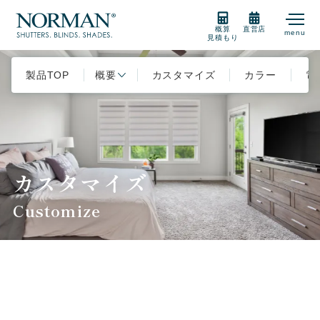
概算
直営店
menu
見積もり
製品TOP
製品紹介
概要
カスタマイズ
カラー
電
製品の選び方
カスタマイズ
購入をご検討の方
Customize
販売店
サポート