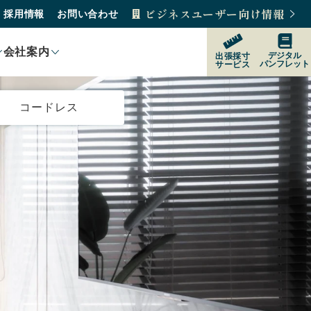
ビジネスユーザー向け情報
採用情報
お問い合わせ
会社案内
デジタル
出張採寸
パンフレット
サービス
製品紹介
コードレス
製品の選び方
購入をご検討の方
販売店
サポート