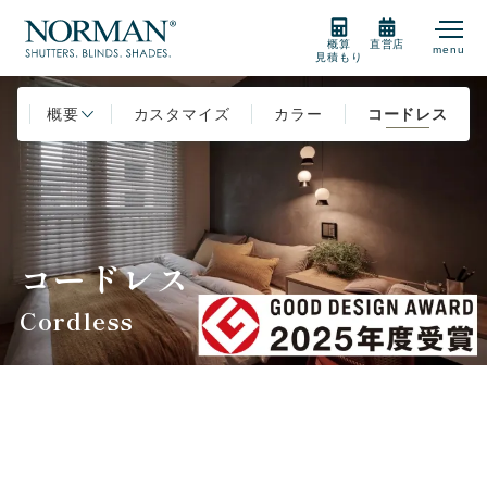
概算
直営店
menu
見積もり
P
概要
製品紹介
カスタマイズ
カラー
コードレス
製品の選び方
コードレス
購入をご検討の方
Cordless
販売店
サポート