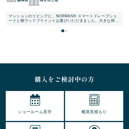
タ
マンションのリビングに、NORMAN® スマートドレープシェ
清
ードと桐ウッドブラインドお選びいただきました。大きな掃き
出し窓には調光・採光・目隠しを両立するスマートドレープシ
な
ェード、腰窓には木の質感を楽しめる桐ウッドブラインドを組
葉
み合わせ、統一感のある窓まわりを実現しました。グレーとブ
テ
ラウンを基調としたモダンインテリアにも美しく調和し、昼は
に
自然光を心地よく取り込み、夜はプライバシーを確保。スラッ
ン
トを開いた際に、隙間から差し込む光が壁や床に美しい陰影を
。
描き、空間に奥行きと表情を添えています。機能性とデザイン
性を兼ね備えた、マンションリビングの参考になる施工事例で
す。
購入をご検討中の方
ショールーム見学
概算見積もり