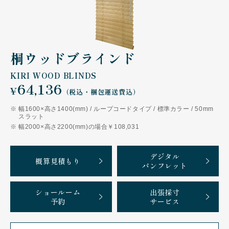
桐ウッドブラインド
KIRI WOOD BLINDS
64,136
¥
（税込・梱包運送費込）
幅1600×高さ1400(mm) / ループコードタイプ / 標準カラー / 50mm
スラット
幅2000×高さ2200(mm)の場合￥108,031
デジタル
概算見積もり
パンフレット
ショールーム
出張採寸
予約
サービス