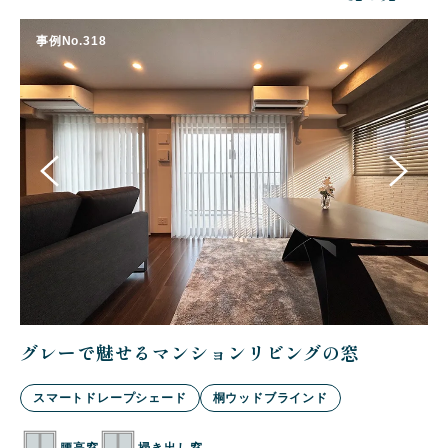
真
事例No.318
グレーで魅せるマンションリビングの窓
木
スマートドレープシェード
桐ウッドブラインド
腰高窓
掃き出し窓