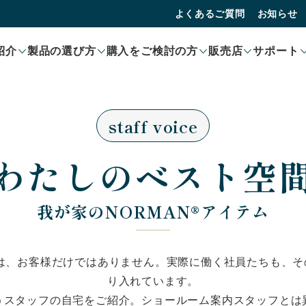
よくあるご質問
お知らせ
紹介
製品の選び方
購入をご検討の方
販売店
サポート
staff voice
わたしのベスト空
我が家のNORMAN®アイテム
のは、お客様だけではありません。実際に働く社員たちも、
り入れています。
うスタッフの自宅をご紹介。ショールーム案内スタッフとは