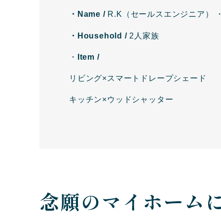
・Name /
R.K（セールスエンジニア） 
・Household /
2人家族
・
Item /
リビング×スマートドレープシェード
キッチン×ウッドシャッター
念願のマイホーム