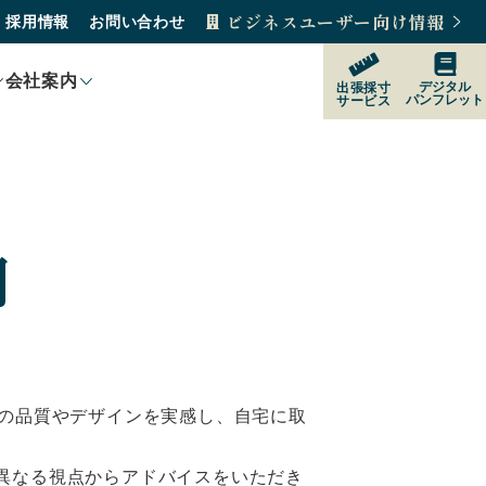
ビジネスユーザー向け情報
採用情報
お問い合わせ
会社案内
デジタル
出張採寸
パンフレット
サービス
製品紹介
製品の選び方
間
購入をご検討の方
販売店
その品質やデザインを実感し、自宅に取
サポート
異なる視点からアドバイスをいただき