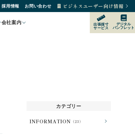
ビジネスユーザー向け情報
採用情報
お問い合わせ
会社案内
デジタル
出張採寸
パンフレット
サービス
製品紹介
製品の選び方
購入をご検討の方
販売店
カテゴリー
INFORMATION
（23）
サポート