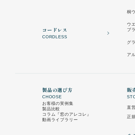
桐
ウ
コードレス
ブ
CORDLESS
グ
ア
製品の選び方
販
CHOOSE
ST
お客様の実例集
直
製品比較
コラム
『窓のアレコレ』
正
動画ライブラリー