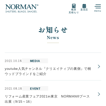
概算
直営店
menu
見積もり
製品紹介
お知らせ
News
製品の選び方
購入をご検討の方
2021.10.18
MEDIA
youtube人気チャンネル『クリエイティブの裏側』で桐
ウッドブラインドをご紹介
販売店
2021.08.18
EVENT
リフォーム産業フェア2021in東京 NORMAN®ブース
サポート
出展（9/15～16）