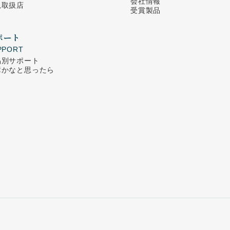
会社情報
規取扱店
受賞製品
ポート
PPORT
品別サポート
障かなと思ったら