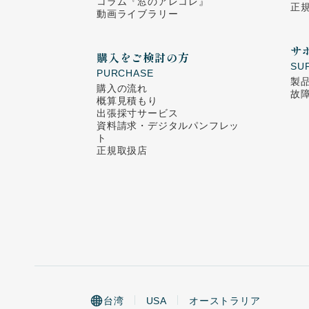
コラム
『窓のアレコレ』
正
動画ライブラリー
サ
購入をご検討の方
SU
PURCHASE
製
購入の流れ
故
概算見積もり
出張採寸サービス
資料請求・デジタルパンフレッ
ト
正規取扱店
台湾
USA
オーストラリア