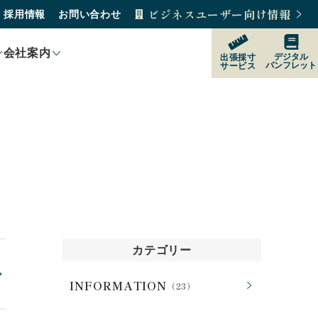
ビジネスユーザー向け情報
採用情報
お問い合わせ
会社案内
デジタル
出張採寸
パンフレット
サービス
製品紹介
製品の選び方
購入をご検討の方
販売店
カテゴリー
INFORMATION
（23）
サポート